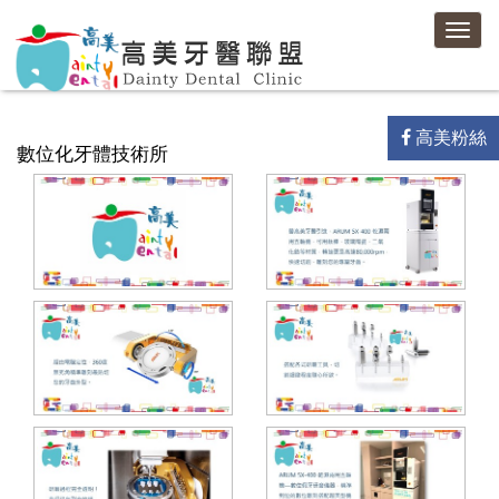
高
Toggl
美
navig
牙
醫
聯
盟-
高美粉絲
高
數位化牙體技術所
美
牙
醫
診
所
/
馨
高
美
牙
醫
診
所